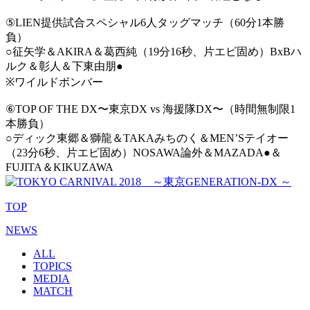
⑤LIEN提供試合スペシャル6人タッグマッチ（60分1本勝
負）
○征矢学＆AKIRA＆葛西純（19分16秒、片エビ固め）BxBハ
ルク＆彰人＆下東由朋●
※ワイルドボンバー
⑥TOP OF THE DX〜東京DX vs 海援隊DX〜（時間無制限1
本勝負）
○ディック東郷＆獅龍＆TAKAみちのく＆MEN’Sテイオー
（23分6秒、片エビ固め）NOSAWA論外＆MAZADA●＆
FUJITA＆KIKUZAWA
TOP
NEWS
ALL
TOPICS
MEDIA
MATCH