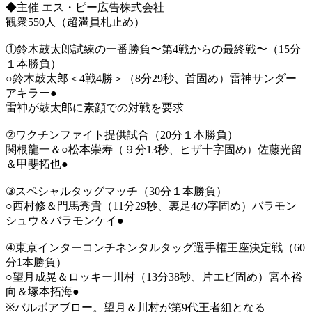
◆主催 エス・ピー広告株式会社
観衆550人（超満員札止め）
①鈴木鼓太郎試練の一番勝負〜第4戦からの最終戦〜（15分
１本勝負）
○鈴木鼓太郎＜4戦4勝＞（8分29秒、首固め）雷神サンダー
アキラー●
雷神が鼓太郎に素顔での対戦を要求
②ワクチンファイト提供試合（20分１本勝負）
関根龍一＆○松本崇寿（９分13秒、ヒザ十字固め）佐藤光留
＆甲斐拓也●
③スペシャルタッグマッチ（30分１本勝負）
○西村修＆門馬秀貴（11分29秒、裏足4の字固め）バラモン
シュウ＆バラモンケイ●
④東京インターコンチネンタルタッグ選手権王座決定戦（60
分1本勝負）
○望月成晃＆ロッキー川村（13分38秒、片エビ固め）宮本裕
向＆塚本拓海●
※バルボアブロー。望月＆川村が第9代王者組となる