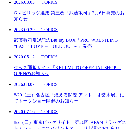
2026.03.03
｜
TOPICS
Gスピリッツ選集 第三巻「武藤敬司」3月6日発売のお
知らせ
2023.06.29
｜
TOPICS
武藤敬司引退記念Blu-ray BOX「PRO-WRESTLING
“LAST” LOVE ～HOLD OUT～」発売！
2020.05.12
｜
TOPICS
グッズ通販サイト「KEIJI MUTO OFFICIAL SHOP」
OPENのお知らせ
2026.08.07
｜
TOPICS
8/29（土）名古屋「燃える闘魂 アントニオ猪木展」に
てトークショー開催のお知らせ
2026.07.16
｜
TOPICS
8/2（日）東京ビッグサイト「第26回JAPANドラッグス
トアショー」にてイベントステージ出演のお知らせ