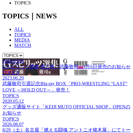
TOPICS
TOPICS
｜NEWS
ALL
TOPICS
MEDIA
MATCH
2026.03.03
Gスピリッツ選集 第三巻「武藤敬司」3月6日発売のお知らせ
TOPICS
2023.06.29
武藤敬司引退記念Blu-ray BOX「PRO-WRESTLING “LAST”
LOVE ～HOLD OUT～」発売！
TOPICS
2020.05.12
グッズ通販サイト「KEIJI MUTO OFFICIAL SHOP」OPENの
お知らせ
TOPICS
2026.08.07
8/29（土）名古屋「燃える闘魂 アントニオ猪木展」にてトー