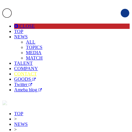
CLOSE
TOP
NEWS
ALL
TOPICS
MEDIA
MATCH
TALENT
COMPANY
CONTACT
GOODS
Twitter
Ameba blog
TOP
>
NEWS
>