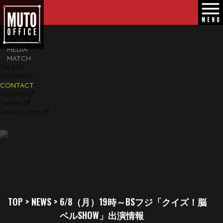
CLOSE
TOP
NEWS
ALL
TOPICS
MEDIA
MATCH
TALENT
COMPANY
CONTACT
GOODS
Twitter
Ameba blog
TOP
>
NEWS
>
6/8（月）19時～BSフジ「クイズ！脳
ベルSHOW」出演情報